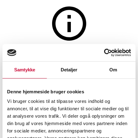
The auction is closed
Pompus: A necklace with a
Samtykke
Detaljer
Om
'Faith' cross of 14k gold with
five diamonds. Total weight
Denne hjemmeside bruger cookies
24.3 g.
Vi bruger cookies til at tilpasse vores indhold og
annoncer, til at vise dig funktioner til sociale medier og til
at analysere vores trafik. Vi deler også oplysninger om
SHOWROOM
ESTIMATE
ITEM NUMBER
din brug af vores hjemmeside med vores partnere inden
Necklaces, pendants
for sociale medier, annonceringspartnere og
Roskilde
DKK
20,000
6586708