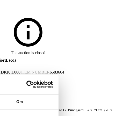
The auction is closed
ord. (cd)
E
DKK
1,000
ITEM NUMBER
6583664
Om
om Mariager Fjord. Oil on canvas. Signed G. Bundgaard. 57 x 79 cm. (70 x