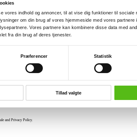
ookies
se vores indhold og annoncer, til at vise dig funktioner til sociale
Similar lots
oplysninger om din brug af vores hjemmeside med vores partnere i
ysepartnere. Vores partnere kan kombinere disse data med andr
et fra din brug af deres tjenester.
ter and receive news and offers directly in your email.
Præferencer
Statistik
PURCHASE
Shipping
Pick-up
Tillad valgte
Privacy Policy
Conditions of purchase
ale and Privacy Policy.