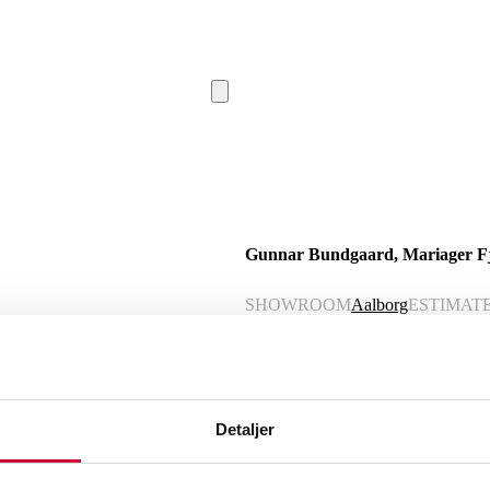
Gunnar Bundgaard, Mariager Fj
SHOWROOM
Aalborg
ESTIMAT
Description
Automatic translation from Danish.
Detaljer
Gunnar Bundgaard (1920-2005). Lot fr
91.5) cm. (cd)