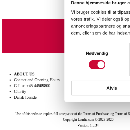
Denne hjemmeside bruger c
Vi bruger cookies til at tilpas
vores trafik. Vi deler også 
annonceringspartnere og anal
dem, eller som de har indsaml
Sign up for our newslet
Samtykkevalg
Nødvendig
ABOUT US
SELL
Contact and Opening Hours
Get a valuation
Call us +45 44509800
Consignment
Afvis
Charity
Conditions of sale
Dansk forside
Use of this website implies full acceptance of the Terms of Purchase- og Terms of S
Copyright Lauritz.com © 2023-
2026
Version:
1.5.34