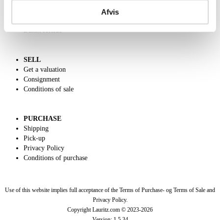
Contact and Opening Hours
Call us +45 44509800
Afvis
Charity
Dansk forside
SELL
Get a valuation
Consignment
Conditions of sale
PURCHASE
Shipping
Pick-up
Privacy Policy
Conditions of purchase
Use of this website implies full acceptance of the Terms of Purchase- og Terms of Sale and
Privacy Policy.
Copyright Lauritz.com © 2023-
2026
Version:
1.5.34