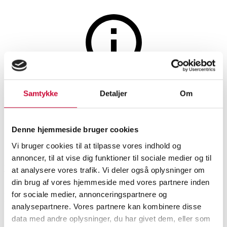
Hunting, fishing, arms and militaria
The auction is closed
Samtykke
Detaljer
Om
Simson o/u shotgun cal. 12/70
Denne hjemmeside bruger cookies
SHOWROOM
ESTIMATE
ITEM NUMBER
Vi bruger cookies til at tilpasse vores indhold og
annoncer, til at vise dig funktioner til sociale medier og til
Vejle
DKK
3,800
6584427
at analysere vores trafik. Vi deler også oplysninger om
din brug af vores hjemmeside med vores partnere inden
for sociale medier, annonceringspartnere og
Description
analysepartnere. Vores partnere kan kombinere disse
data med andre oplysninger, du har givet dem, eller som
Firearms
Automatic translation from Danish.