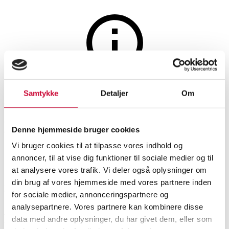
Paintings and sculptures
The auction is closed
Samtykke
Detaljer
Om
Viggo Langer: Party from
Menton - oil on canvas
Denne hjemmeside bruger cookies
Vi bruger cookies til at tilpasse vores indhold og
annoncer, til at vise dig funktioner til sociale medier og til
SHOWROOM
ESTIMATE
ITEM NUMBER
at analysere vores trafik. Vi deler også oplysninger om
din brug af vores hjemmeside med vores partnere inden
Hørsholm
DKK
5,000
6550933
for sociale medier, annonceringspartnere og
analysepartnere. Vores partnere kan kombinere disse
Description
data med andre oplysninger, du har givet dem, eller som
Modern pictorial arts