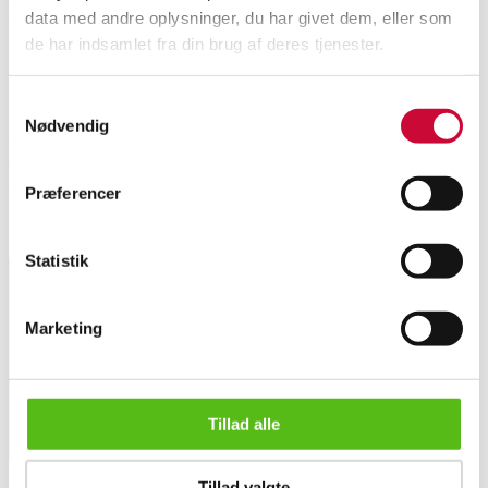
Description
data med andre oplysninger, du har givet dem, eller som
de har indsamlet fra din brug af deres tjenester.
Automatic translation from Danish.
Samtykkevalg
Mads Z. 'Dome' open bangle of partially satin-finished sterling silver
Nødvendig
adorned in front with numerous brilliant-cut diamonds set in pavé, totaling
0.07 ct. Color: Wessleton (H). Clarity: SI. Opening: 4 cm. Inside width: 6
cm. Weight: approx. 16.0 g. Shows slight signs of wear.
Præferencer
Similar lots
Statistik
Sign up for our newsletter and receive news and offers
Marketing
directly in your email.
Mads Z. 'Dome' open bangle in sterling silver with pavé diam...
Tillad alle
Tillad valgte