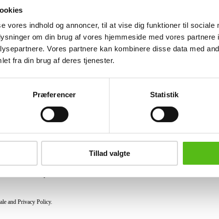
mounted with a hidden mortise lock and
ookies
se vores indhold og annoncer, til at vise dig funktioner til sociale
Similar lots
oplysninger om din brug af vores hjemmeside med vores partnere i
ysepartnere. Vores partnere kan kombinere disse data med andr
et fra din brug af deres tjenester.
ter and receive news and offers directly in your email.
Præferencer
Statistik
PURCHASE
Shipping
Tillad valgte
Pick-up
Privacy Policy
Conditions of purchase
ale and Privacy Policy.