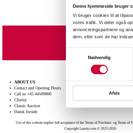
Denne hjemmeside bruger c
Vi bruger cookies til at tilpas
vores trafik. Vi deler også 
annonceringspartnere og anal
dem, eller som de har indsaml
Sign up for our newslet
Samtykkevalg
Nødvendig
ABOUT US
SELL
Contact and Opening Hours
Get a valuation
Afvis
Call us +45 44509800
Consignment
Charity
Conditions of sale
Classic Auction
Dansk forside
Use of this website implies full acceptance of the Terms of Purchase- og Terms of S
Copyright Lauritz.com © 2023-
2026