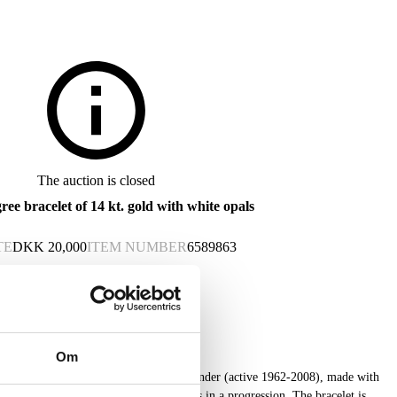
The auction is closed
ree bracelet of 14 kt. gold with white opals
TE
DKK
20,000
ITEM NUMBER
6589863
Om
ade by goldsmith Willi Paul Scheelke, Tønder (active 1962-2008), made with
d with twelve cabochon-cut white opals in a progression. The bracelet is