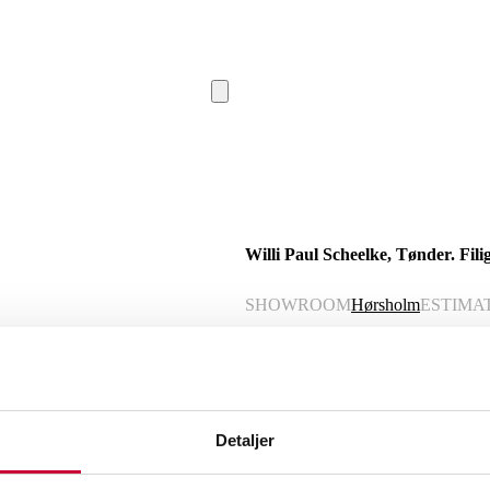
Willi Paul Scheelke, Tønder. Filig
SHOWROOM
Hørsholm
ESTIMA
Description
Automatic translation from Danish.
Detaljer
Articulated bracelet of 14 kt. gold, m
openwork filigree ornamentation adorne