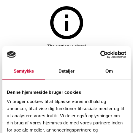
The auction is closed
Collection of various clown
dolls, etc. (41)
Samtykke
Detaljer
Om
SHOWROOM
ESTIMATE
ITEM NUMBER
Denne hjemmeside bruger cookies
Vi bruger cookies til at tilpasse vores indhold og
Odense
DKK
1,000
6589939
annoncer, til at vise dig funktioner til sociale medier og til
at analysere vores trafik. Vi deler også oplysninger om
din brug af vores hjemmeside med vores partnere inden
Collectibles
Description
for sociale medier, annonceringspartnere og