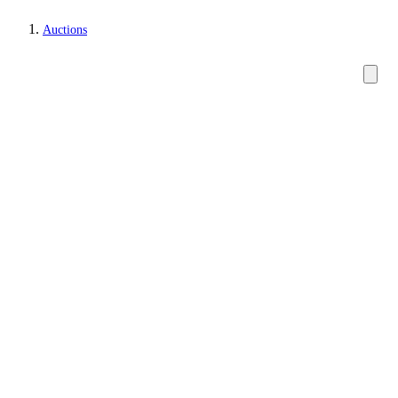
Auctions
Hobby and collectibles