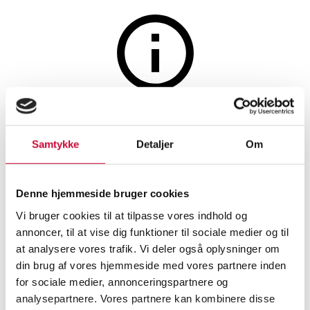
The auction is closed
Aagaard. A pair of Clover half-
Samtykke
Detaljer
Om
creoles of 8 kt. (2)
Denne hjemmeside bruger cookies
SHOWROOM
ESTIMATE
ITEM NUMBER
Vi bruger cookies til at tilpasse vores indhold og
annoncer, til at vise dig funktioner til sociale medier og til
at analysere vores trafik. Vi deler også oplysninger om
Aalborg
DKK
1,300
6588858
din brug af vores hjemmeside med vores partnere inden
VAT lot
for sociale medier, annonceringspartnere og
Earrings
analysepartnere. Vores partnere kan kombinere disse
Description