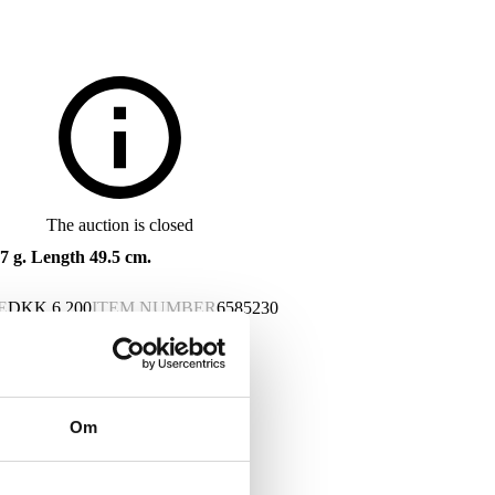
The auction is closed
.7 g. Length 49.5 cm.
E
DKK
6,200
ITEM NUMBER
6585230
. Width 1.55 mm. Length 49.5 cm.
Om
 MIDAS 14 K. Acid tested.