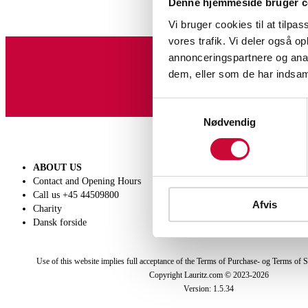
Denne hjemmeside bruger c
Vi bruger cookies til at tilpas
vores trafik. Vi deler også 
annonceringspartnere og anal
dem, eller som de har indsaml
Sign up for our newslet
Samtykkevalg
Nødvendig
ABOUT US
SELL
Contact and Opening Hours
Get a valuation
Call us +45 44509800
Consignment
Afvis
Charity
Conditions of sale
Dansk forside
Use of this website implies full acceptance of the Terms of Purchase- og Terms of S
Copyright Lauritz.com © 2023-
2026
Version:
1.5.34