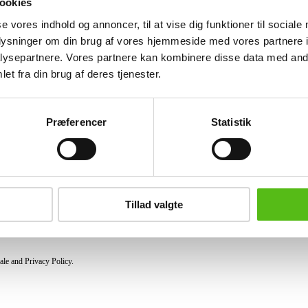
ookies
Similar lots
se vores indhold og annoncer, til at vise dig funktioner til sociale
oplysninger om din brug af vores hjemmeside med vores partnere i
ysepartnere. Vores partnere kan kombinere disse data med andr
et fra din brug af deres tjenester.
ter and receive news and offers directly in your email.
Præferencer
Statistik
PURCHASE
Shipping
Pick-up
Tillad valgte
Privacy Policy
Conditions of purchase
ale and Privacy Policy.