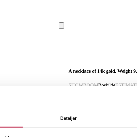
A necklace of 14k gold. Weight 9
SHOWROOM
Roskilde
ESTIMAT
Description
A necklace of 14k gold. Weight 9.7 g
Detaljer
Shows minimal signs of wear. Stamped