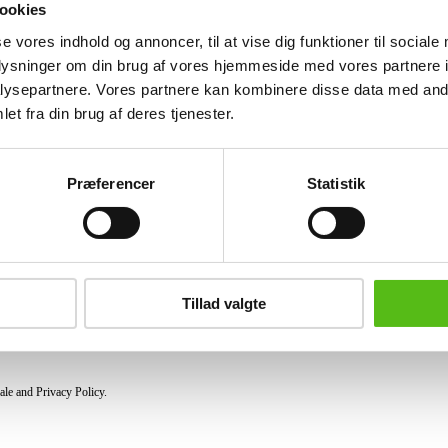
ookies
se vores indhold og annoncer, til at vise dig funktioner til sociale
Similar lots
oplysninger om din brug af vores hjemmeside med vores partnere i
ysepartnere. Vores partnere kan kombinere disse data med andr
et fra din brug af deres tjenester.
ter and receive news and offers directly in your email.
Præferencer
Statistik
PURCHASE
Shipping
Pick-up
Tillad valgte
Privacy Policy
Conditions of purchase
ale and Privacy Policy.