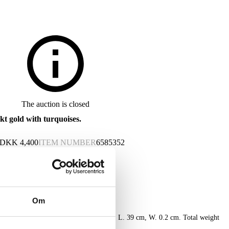
The auction is closed
kt gold with turquoises.
DKK
4,400
ITEM NUMBER
6585352
Om
ld w/ green turquoises, stamped HS 585, L. 39 cm, W. 0.2 cm. Total weight