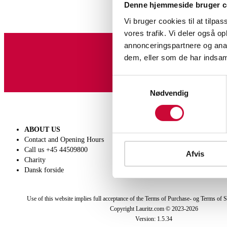
Denne hjemmeside bruger c
Vi bruger cookies til at tilpas
vores trafik. Vi deler også 
annonceringspartnere og anal
dem, eller som de har indsaml
Sign up for our newslet
Samtykkevalg
Nødvendig
ABOUT US
SELL
Contact and Opening Hours
Get a valuation
Call us +45 44509800
Consignment
Afvis
Charity
Conditions of sale
Dansk forside
Use of this website implies full acceptance of the Terms of Purchase- og Terms of S
Copyright Lauritz.com © 2023-
2026
Version:
1.5.34