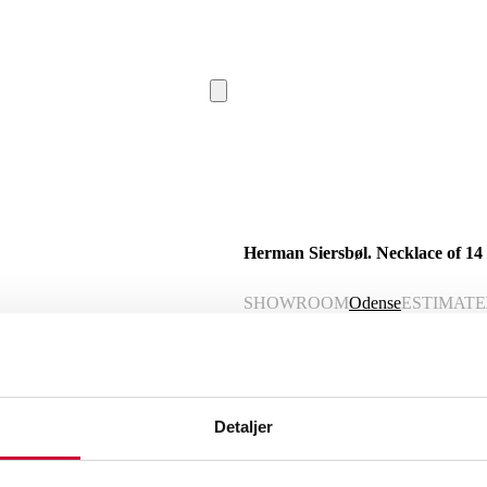
Herman Siersbøl. Necklace of 14 
SHOWROOM
Odense
ESTIMATE
Description
Automatic translation from Danish.
Detaljer
Herman Siersbøl. Necklace of 14 kt go
approx. 11.2 g. Few traces of use.