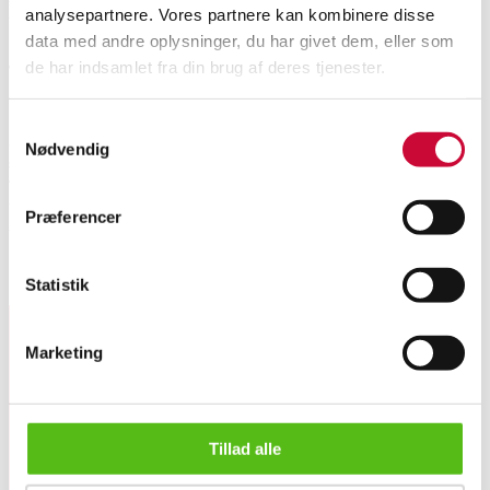
Description
analysepartnere. Vores partnere kan kombinere disse
data med andre oplysninger, du har givet dem, eller som
de har indsamlet fra din brug af deres tjenester.
This lot has been put up for resale under the new lot no. 6595379
Automatic translation from Danish.
Samtykkevalg
A cluster pendant of 14 kt. white gold adorned with an oval-cut sapphire
Nødvendig
surrounded by eight brilliant-cut diamonds totalling approx. 0.14 ct. Color:
Top Cape (K), Clarity: VS-SI. Length incl. eyelet: 15 mm. Mounted on a
box link necklace of 14 kt. white gold, L. 45.5 cm. Width: 1.2 mm. Total
Præferencer
weight: 5.3 g.
Similar lots
Statistik
Marketing
Sign up for our newsletter and receive news and offers
directly in your email.
Sapphire and diamond necklace in 14 kt. white gold, L. 45.5 ...
Tillad alle