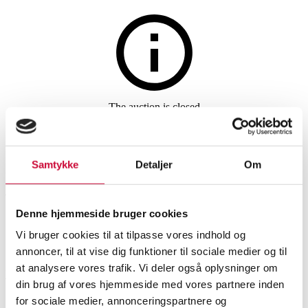
The auction is closed
Sapphire and diamond
necklace in 14 kt. white gold, L.
Samtykke
Detaljer
Om
45.5 cm. Weight 5.3 g.
Denne hjemmeside bruger cookies
Vi bruger cookies til at tilpasse vores indhold og
SHOWROOM
ESTIMATE
ITEM NUMBER
annoncer, til at vise dig funktioner til sociale medier og til
at analysere vores trafik. Vi deler også oplysninger om
København
DKK
4,000
6584772
din brug af vores hjemmeside med vores partnere inden
Necklaces, pendants
for sociale medier, annonceringspartnere og