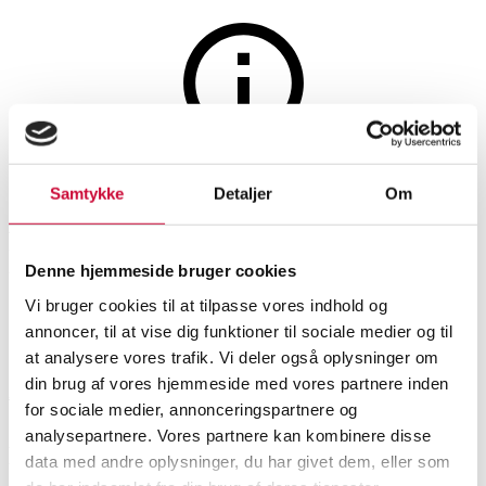
The auction is closed
Samtykke
Detaljer
Om
Alexander Schmidt. Winter
landscape with hunter
Denne hjemmeside bruger cookies
Vi bruger cookies til at tilpasse vores indhold og
annoncer, til at vise dig funktioner til sociale medier og til
SHOWROOM
ESTIMATE
ITEM NUMBER
at analysere vores trafik. Vi deler også oplysninger om
din brug af vores hjemmeside med vores partnere inden
Aarhus
DKK
1,500
6587206
for sociale medier, annonceringspartnere og
analysepartnere. Vores partnere kan kombinere disse
Older pictorial arts
Description
data med andre oplysninger, du har givet dem, eller som