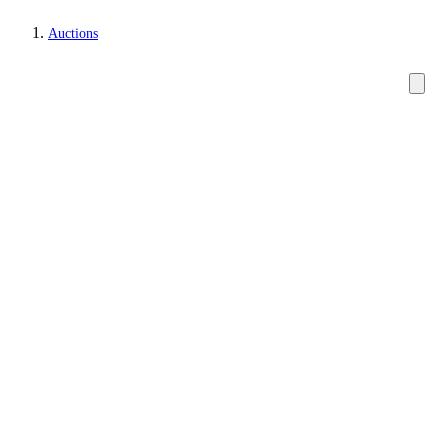
Auctions
Paintings and sculptures