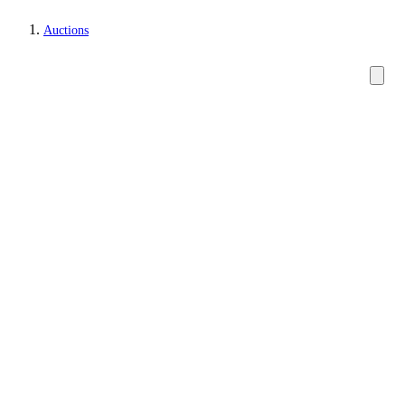
Auctions
Paintings and sculptures