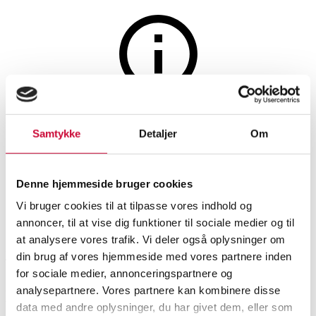
The auction is closed
Samtykke
Detaljer
Om
Godfred Christensen: Study of
a tree, Dyrehaven
Denne hjemmeside bruger cookies
Vi bruger cookies til at tilpasse vores indhold og
SHOWROOM
ESTIMATE
ITEM NUMBER
annoncer, til at vise dig funktioner til sociale medier og til
at analysere vores trafik. Vi deler også oplysninger om
Hørsholm
DKK
1,900
6587475
din brug af vores hjemmeside med vores partnere inden
for sociale medier, annonceringspartnere og
analysepartnere. Vores partnere kan kombinere disse
Older pictorial arts
Description
data med andre oplysninger, du har givet dem, eller som