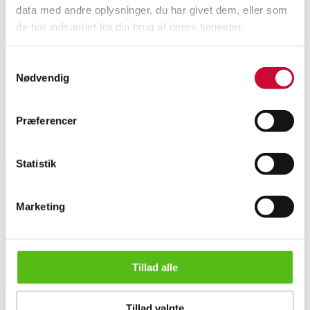
data med andre oplysninger, du har givet dem, eller som
de har indsamlet fra din brug af deres tjenester.
Description
Samtykkevalg
Automatic translation from Danish.
Nødvendig
Magnus Bengtsson (1888-1956). Street scene. Oil on canvas. Signed. M.
Bengtsson. 26.5x34.5 cm. ( 34x42 cm.)
Præferencer
Similar lots
Statistik
Sign up for our newsletter and receive news and offers
Marketing
directly in your email.
Magnus Bengtsson. Portion from Copenhagen with the marble ch...
Tillad alle
Tillad valgte