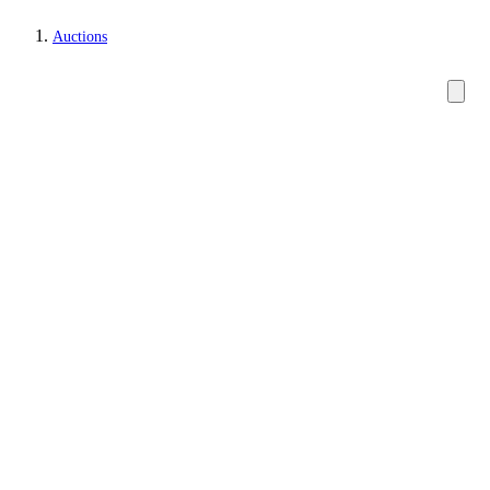
Auctions
Paintings and sculptures