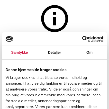
The auction is closed
Magnus Bengtsson. Portion
Samtykke
Detaljer
Om
from Copenhagen with the
marble church in the
Denne hjemmeside bruger cookies
background. Oil on canvas
Vi bruger cookies til at tilpasse vores indhold og
annoncer, til at vise dig funktioner til sociale medier og til
at analysere vores trafik. Vi deler også oplysninger om
SHOWROOM
ESTIMATE
ITEM NUMBER
din brug af vores hjemmeside med vores partnere inden
for sociale medier, annonceringspartnere og
Older pictorial arts
Odense
DKK
1,000
6576955
analysepartnere. Vores partnere kan kombinere disse