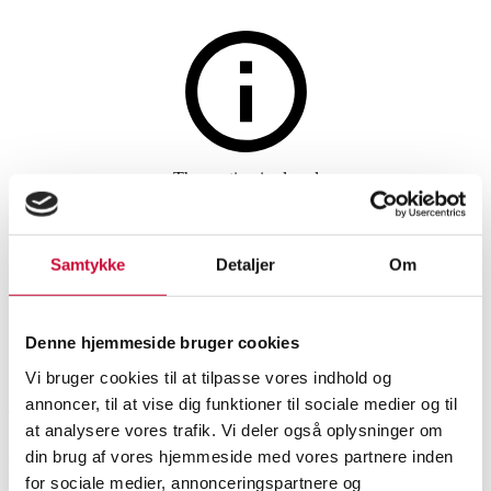
Hunting, fishing, arms and militaria
The auction is closed
Huglu 103 DE SGR 17 o/o
shotgun cal. 12/76
Samtykke
Detaljer
Om
Denne hjemmeside bruger cookies
SHOWROOM
ESTIMATE
ITEM NUMBER
Vi bruger cookies til at tilpasse vores indhold og
annoncer, til at vise dig funktioner til sociale medier og til
København
DKK
30,000
6575515
at analysere vores trafik. Vi deler også oplysninger om
din brug af vores hjemmeside med vores partnere inden
Description
Firearms
for sociale medier, annonceringspartnere og