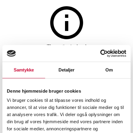
The auction is closed
White gold-plated and black
rhodium Sterling silver
Samtykke
Detaljer
Om
earrings with Tsavorite garnets,
Denne hjemmeside bruger cookies
blue sapphires, and rubies
Vi bruger cookies til at tilpasse vores indhold og
annoncer, til at vise dig funktioner til sociale medier og til
SHOWROOM
ESTIMATE
ITEM NUMBER
at analysere vores trafik. Vi deler også oplysninger om
din brug af vores hjemmeside med vores partnere inden
Earrings
for sociale medier, annonceringspartnere og
Vejle
DKK
1,800
6581928