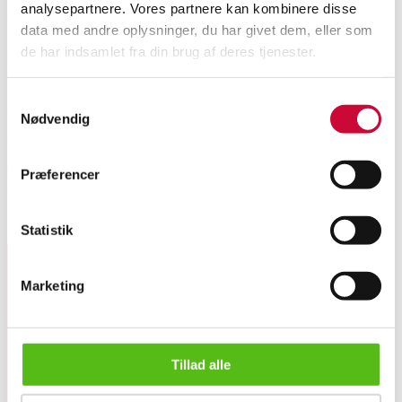
analysepartnere. Vores partnere kan kombinere disse
VAT lot
data med andre oplysninger, du har givet dem, eller som
de har indsamlet fra din brug af deres tjenester.
Description
Samtykkevalg
Automatic translation from Danish.
Nødvendig
White gold-plated and black rhodium Sterling Silver (925) earrings,
adorned with numerous Tsavorite garnets, blue sapphires, and rubies.
Præferencer
Measures 26 x 8 mm. Weight 4.07 grams.
Similar lots
Statistik
Marketing
Sign up for our newsletter and receive news and offers
directly in your email.
White gold-plated and black rhodium Sterling silver earrings...
Tillad alle