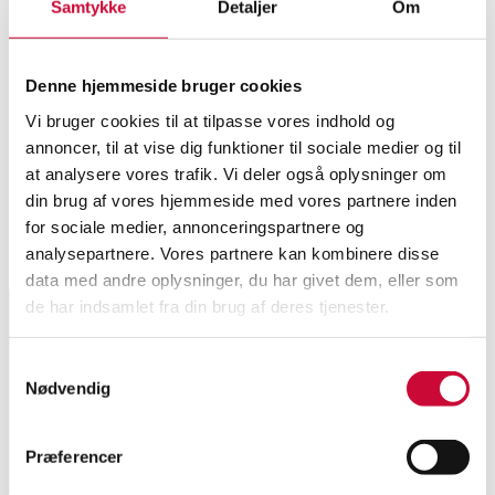
Samtykke
Detaljer
Om
Hunting gear
Baron, Pavon. Large travel bag
Denne hjemmeside bruger cookies
and cartridge bag made of
leather (3)
Vi bruger cookies til at tilpasse vores indhold og
Vejle
annoncer, til at vise dig funktioner til sociale medier og til
at analysere vores trafik. Vi deler også oplysninger om
DKK
incl. premium & fees
din brug af vores hjemmeside med vores partnere inden
for sociale medier, annonceringspartnere og
Valuation
2,400
analysepartnere. Vores partnere kan kombinere disse
Next bid
2,600
data med andre oplysninger, du har givet dem, eller som
de har indsamlet fra din brug af deres tjenester.
Sign up for our newsletter and receive news and offers
Samtykkevalg
directly in your email.
Nødvendig
Præferencer