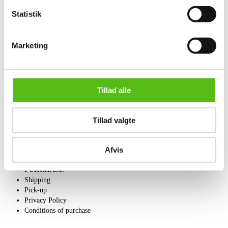
Statistik
ABOUT US
Marketing
Contact and Opening Hours
Call us +45 44509800
Charity
Dansk forside
Tillad alle
SELL
Get a valuation
Tillad valgte
Consignment
Conditions of sale
Afvis
PURCHASE
Shipping
Pick-up
Privacy Policy
Conditions of purchase