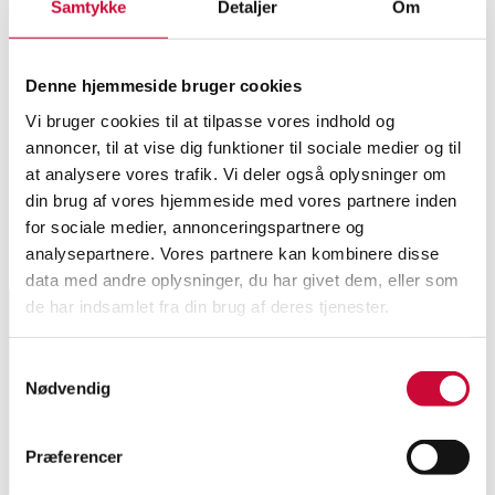
Samtykke
Detaljer
Om
VOSS. DEK2463-FR, Ceramic
Denne hjemmeside bruger cookies
hob
Vi bruger cookies til at tilpasse vores indhold og
Roskilde
annoncer, til at vise dig funktioner til sociale medier og til
at analysere vores trafik. Vi deler også oplysninger om
DKK
incl. premium & fees
din brug af vores hjemmeside med vores partnere inden
for sociale medier, annonceringspartnere og
Valuation
3,800
analysepartnere. Vores partnere kan kombinere disse
Next bid
2,000
data med andre oplysninger, du har givet dem, eller som
de har indsamlet fra din brug af deres tjenester.
Sign up for our newsletter and receive news and offers
Samtykkevalg
directly in your email.
Nødvendig
Præferencer