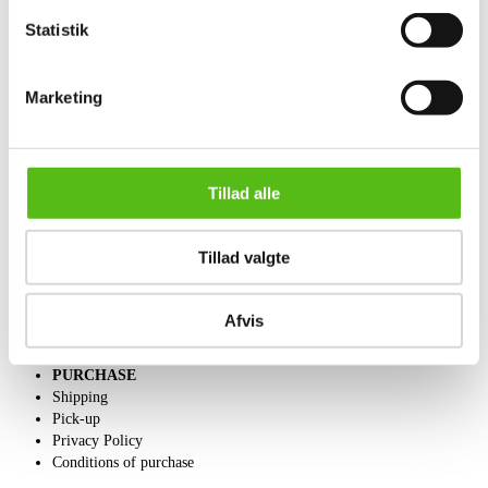
Statistik
ABOUT US
Marketing
Contact and Opening Hours
Call us +45 44509800
Charity
Classic Auction
Dansk forside
Tillad alle
SELL
Tillad valgte
Get a valuation
Consignment
Conditions of sale
Afvis
PURCHASE
Shipping
Pick-up
Privacy Policy
Conditions of purchase